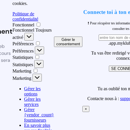
cookies.
Connecte toi à ton 
Politique de
confidentialité
❗ Pour récupérer tes informati
Fonctionnel
ment
consulter t
Fonctionnel
Toujours
activé
Gérer le
.app.myklub
Préférences
consentement
eb
Préférences
cours
Tu vas être redirigé 
Statistiques
connex
 sera
Statistiques
SE CONN
Marketing
Marketing
Gérer les
Tu as oublié ton 
options
Contacte nous à :
supp
Gérer les
services
×
Gérer
{vendor_count}
fournisseurs
En savoir plus