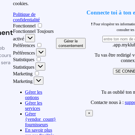
cookies.
Connecte toi à ton 
Politique de
confidentialité
❗ Pour récupérer tes informati
Fonctionnel
ment
consulter t
Fonctionnel
Toujours
activé
Gérer le
.app.myklub
Préférences
consentement
eb
Préférences
cours
Tu vas être redirigé 
Statistiques
connex
 sera
Statistiques
SE CONN
Marketing
Marketing
Gérer les
Tu as oublié ton 
options
Contacte nous à :
supp
Gérer les
services
×
Gérer
{vendor_count}
fournisseurs
En savoir plus