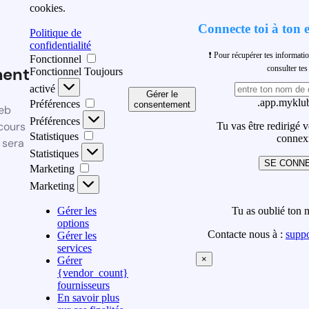
cookies.
Connecte toi à ton 
Politique de
confidentialité
❗ Pour récupérer tes informati
Fonctionnel
ment
consulter t
Fonctionnel
Toujours
activé
Gérer le
.app.myklub
Préférences
consentement
eb
Préférences
cours
Tu vas être redirigé 
Statistiques
connex
 sera
Statistiques
SE CONN
Marketing
Marketing
Gérer les
Tu as oublié ton 
options
Contacte nous à :
supp
Gérer les
services
×
Gérer
{vendor_count}
fournisseurs
En savoir plus