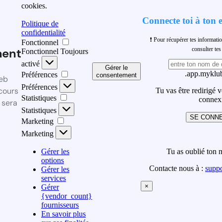
cookies.
Connecte toi à ton 
Politique de
confidentialité
❗ Pour récupérer tes informati
Fonctionnel
ment
consulter t
Fonctionnel
Toujours
activé
Gérer le
.app.myklub
Préférences
consentement
eb
Préférences
cours
Tu vas être redirigé 
Statistiques
connex
 sera
Statistiques
SE CONN
Marketing
Marketing
Gérer les
Tu as oublié ton 
options
Contacte nous à :
supp
Gérer les
services
×
Gérer
{vendor_count}
fournisseurs
En savoir plus