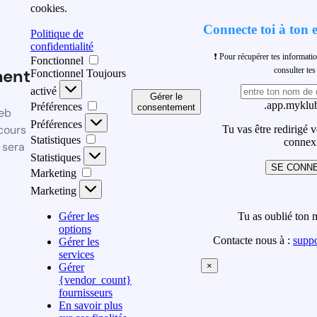
cookies.
Connecte toi à ton 
Politique de
confidentialité
❗ Pour récupérer tes informati
Fonctionnel
ment
consulter t
Fonctionnel
Toujours
activé
Gérer le
.app.myklub
Préférences
consentement
eb
Préférences
cours
Tu vas être redirigé 
Statistiques
connex
 sera
Statistiques
SE CONN
Marketing
Marketing
Gérer les
Tu as oublié ton 
options
Contacte nous à :
supp
Gérer les
services
×
Gérer
{vendor_count}
fournisseurs
En savoir plus