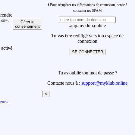
❗ Pour récupérer tes informations de connexion, pense à
consulter tes SPAM
prendre
site.
Gérer le
.app.myklub.online
consentement
Tu vas être redirigé vers ton espace de
connexion
 activé
SE CONNECTER
Tu as oublié ton mot de passe ?
Contacte nous à :
support@myklub.online
×
eurs