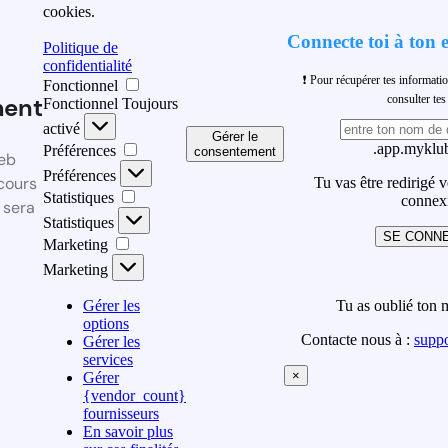
cookies.
Connecte toi à ton 
Politique de
confidentialité
❗ Pour récupérer tes informati
Fonctionnel
ment
consulter t
Fonctionnel
Toujours
activé
Gérer le
.app.myklub
Préférences
consentement
eb
Préférences
cours
Tu vas être redirigé 
Statistiques
connex
 sera
Statistiques
SE CONN
Marketing
Marketing
Gérer les
Tu as oublié ton 
options
Contacte nous à :
supp
Gérer les
services
×
Gérer
{vendor_count}
fournisseurs
En savoir plus