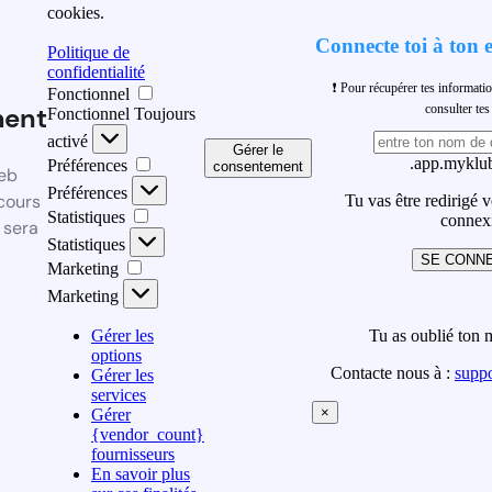
cookies.
Connecte toi à ton 
Politique de
confidentialité
❗ Pour récupérer tes informati
Fonctionnel
ment
consulter t
Fonctionnel
Toujours
activé
Gérer le
.app.myklub
Préférences
consentement
eb
Préférences
cours
Tu vas être redirigé 
Statistiques
connex
 sera
Statistiques
SE CONN
Marketing
Marketing
Gérer les
Tu as oublié ton 
options
Contacte nous à :
supp
Gérer les
services
×
Gérer
{vendor_count}
fournisseurs
En savoir plus