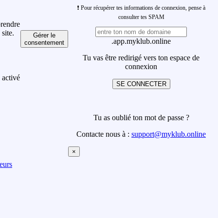
❗ Pour récupérer tes informations de connexion, pense à
consulter tes SPAM
prendre
site.
Gérer le
.app.myklub.online
consentement
Tu vas être redirigé vers ton espace de
connexion
 activé
SE CONNECTER
Tu as oublié ton mot de passe ?
Contacte nous à :
support@myklub.online
×
eurs