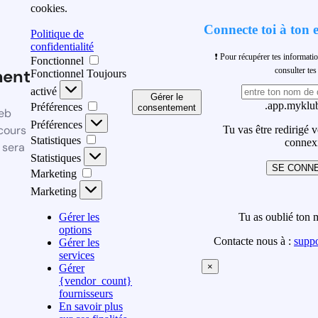
cookies.
Connecte toi à ton 
Politique de
confidentialité
❗ Pour récupérer tes informati
Fonctionnel
ment
consulter t
Fonctionnel
Toujours
activé
Gérer le
.app.myklub
Préférences
consentement
eb
Préférences
cours
Tu vas être redirigé 
Statistiques
connex
 sera
Statistiques
SE CONN
Marketing
Marketing
Gérer les
Tu as oublié ton 
options
Contacte nous à :
supp
Gérer les
services
×
Gérer
{vendor_count}
fournisseurs
En savoir plus