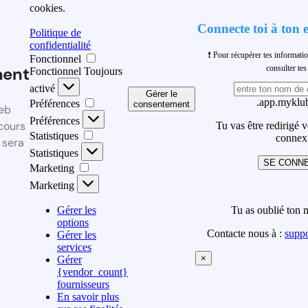
cookies.
Connecte toi à ton 
Politique de
confidentialité
❗ Pour récupérer tes informati
Fonctionnel
ment
consulter t
Fonctionnel
Toujours
activé
Gérer le
.app.myklub
Préférences
consentement
eb
Préférences
cours
Tu vas être redirigé 
Statistiques
connex
 sera
Statistiques
SE CONN
Marketing
Marketing
Gérer les
Tu as oublié ton 
options
Contacte nous à :
supp
Gérer les
services
×
Gérer
{vendor_count}
fournisseurs
En savoir plus