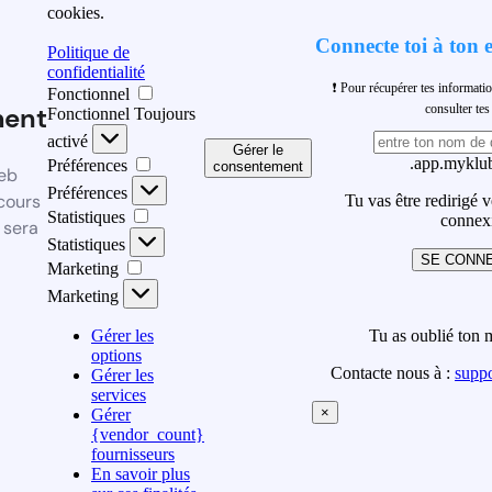
cookies.
Connecte toi à ton 
Politique de
confidentialité
❗ Pour récupérer tes informati
Fonctionnel
ment
consulter t
Fonctionnel
Toujours
activé
Gérer le
.app.myklub
Préférences
consentement
eb
Préférences
cours
Tu vas être redirigé 
Statistiques
connex
 sera
Statistiques
SE CONN
Marketing
Marketing
Gérer les
Tu as oublié ton 
options
Contacte nous à :
supp
Gérer les
services
×
Gérer
{vendor_count}
fournisseurs
En savoir plus