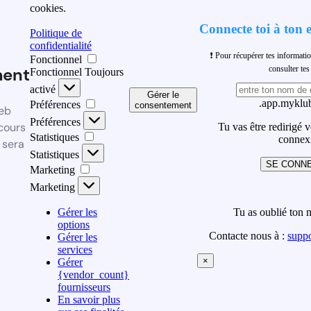
cookies.
Connecte toi à ton 
Politique de
confidentialité
❗ Pour récupérer tes informati
Fonctionnel
ment
consulter t
Fonctionnel
Toujours
activé
Gérer le
.app.myklub
Préférences
consentement
eb
Préférences
cours
Tu vas être redirigé 
Statistiques
connex
 sera
Statistiques
SE CONN
Marketing
Marketing
Gérer les
Tu as oublié ton 
options
Contacte nous à :
supp
Gérer les
services
×
Gérer
{vendor_count}
fournisseurs
En savoir plus