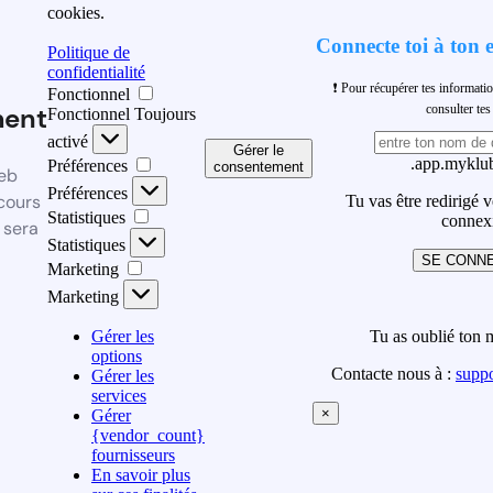
cookies.
Connecte toi à ton 
Politique de
confidentialité
❗ Pour récupérer tes informati
Fonctionnel
ment
consulter t
Fonctionnel
Toujours
activé
Gérer le
.app.myklub
Préférences
consentement
eb
Préférences
cours
Tu vas être redirigé 
Statistiques
connex
 sera
Statistiques
SE CONN
Marketing
Marketing
Gérer les
Tu as oublié ton 
options
Contacte nous à :
supp
Gérer les
services
×
Gérer
{vendor_count}
fournisseurs
En savoir plus