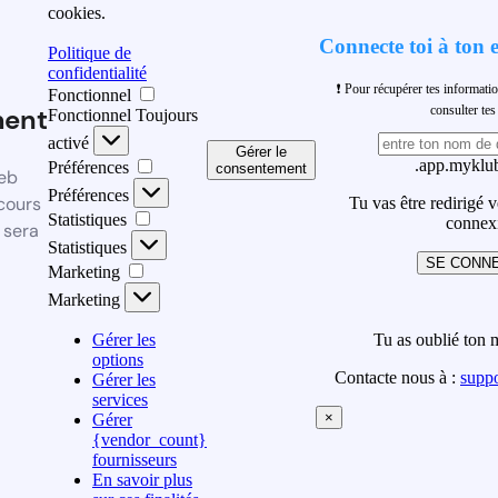
cookies.
Connecte toi à ton 
Politique de
confidentialité
❗ Pour récupérer tes informati
Fonctionnel
ment
consulter t
Fonctionnel
Toujours
activé
Gérer le
.app.myklub
Préférences
consentement
eb
Préférences
cours
Tu vas être redirigé 
Statistiques
connex
 sera
Statistiques
SE CONN
Marketing
Marketing
Gérer les
Tu as oublié ton 
options
Contacte nous à :
supp
Gérer les
services
×
Gérer
{vendor_count}
fournisseurs
En savoir plus