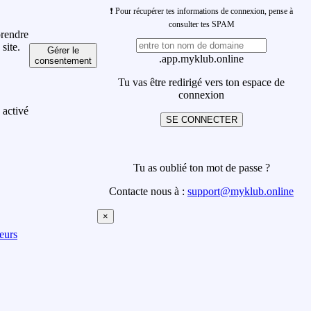
❗ Pour récupérer tes informations de connexion, pense à
consulter tes SPAM
prendre
site.
Gérer le
.app.myklub.online
consentement
Tu vas être redirigé vers ton espace de
connexion
 activé
SE CONNECTER
Tu as oublié ton mot de passe ?
Contacte nous à :
support@myklub.online
×
eurs