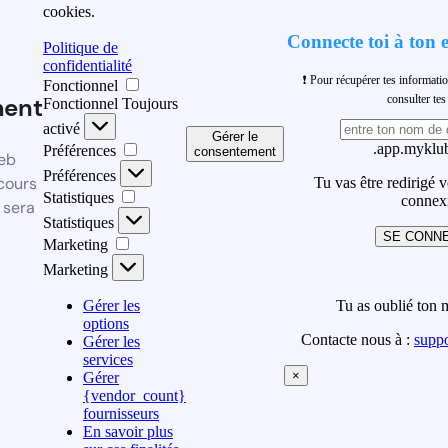
cookies.
Connecte toi à ton 
Politique de
confidentialité
❗ Pour récupérer tes informati
Fonctionnel
ment
consulter t
Fonctionnel
Toujours
activé
Gérer le
.app.myklub
Préférences
consentement
eb
Préférences
cours
Tu vas être redirigé 
Statistiques
connex
 sera
Statistiques
SE CONN
Marketing
Marketing
Gérer les
Tu as oublié ton 
options
Contacte nous à :
supp
Gérer les
services
×
Gérer
{vendor_count}
fournisseurs
En savoir plus