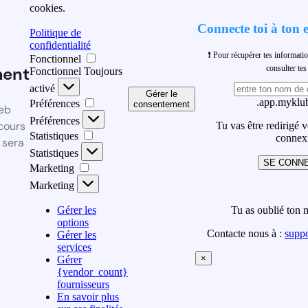
cookies.
Connecte toi à ton 
Politique de
confidentialité
❗ Pour récupérer tes informati
Fonctionnel
ment
consulter t
Fonctionnel
Toujours
activé
Gérer le
.app.myklub
Préférences
consentement
eb
Préférences
cours
Tu vas être redirigé 
Statistiques
connex
 sera
Statistiques
SE CONN
Marketing
Marketing
Gérer les
Tu as oublié ton 
options
Contacte nous à :
supp
Gérer les
services
×
Gérer
{vendor_count}
fournisseurs
En savoir plus