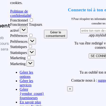
cookies.
Connecte toi à ton 
Politique de
confidentialité
❗ Pour récupérer tes informati
Fonctionnel
ment
consulter t
Fonctionnel
Toujours
activé
Gérer le
.app.myklub
Préférences
consentement
eb
Préférences
cours
Tu vas être redirigé 
Statistiques
connex
 sera
Statistiques
SE CONN
Marketing
Marketing
Gérer les
Tu as oublié ton 
options
Contacte nous à :
supp
Gérer les
services
×
Gérer
{vendor_count}
fournisseurs
En savoir plus